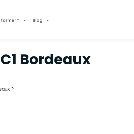
 former ?
Blog
C1 Bordeaux
eaux ?