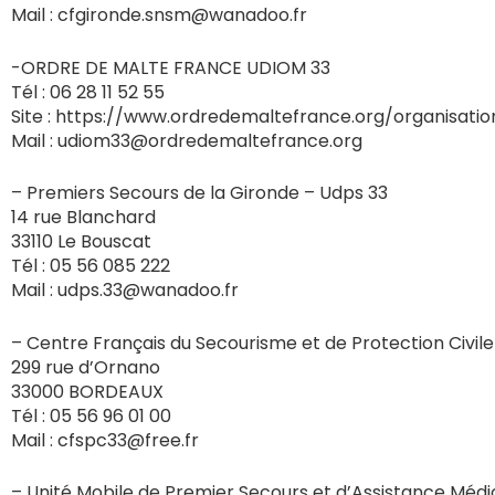
Mail : cfgironde.snsm@wanadoo.fr
-ORDRE DE MALTE FRANCE UDIOM 33
Tél : 06 28 11 52 55
Site : https://www.ordredemaltefrance.org/organisati
Mail : udiom33@ordredemaltefrance.org
– Premiers Secours de la Gironde – Udps 33
14 rue Blanchard
33110 Le Bouscat
Tél : 05 56 085 222
Mail : udps.33@wanadoo.fr
– Centre Français du Secourisme et de Protection Civile
299 rue d’Ornano
33000 BORDEAUX
Tél : 05 56 96 01 00
Mail : cfspc33@free.fr
– Unité Mobile de Premier Secours et d’Assistance Médi